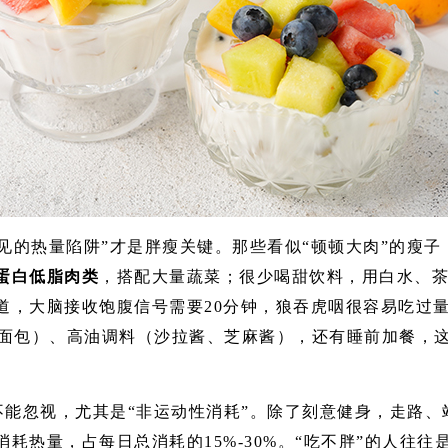
见的热量陷阱”才是胖瘦关键。那些看似“顿顿大肉”的瘦子
蛋白低脂肉类
，搭配大量蔬菜；很少喝甜饮料，用白水、
道，大脑接收饱腹信号需要20分钟，狼吞虎咽很容易吃过量
甜面包）、高油调料（沙拉酱、芝麻酱），还有睡前加餐，这
不能忽视，尤其是“非运动性消耗”。除了刻意健身，走路、
耗热量，占每日总消耗的15%-30%。“吃不胖”的人往往