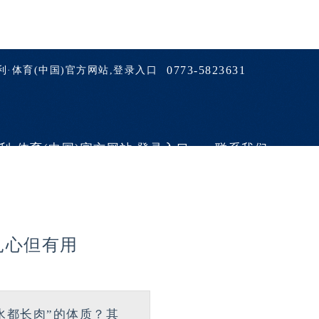
0773-5823631
利·体育(中国)官方网站,登录入口
利·体育(中国)官方网站,登录入口
联系我们
扎心但有用
水都长肉”的体质？其