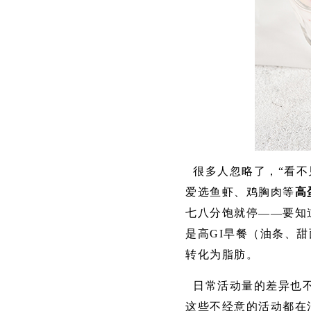
很多人忽略了，“看不
爱选鱼虾、鸡胸肉等
高
七八分饱就停——要知
是高GI早餐（油条、
转化为脂肪。
日常活动量的差异也
这些不经意的活动都在消