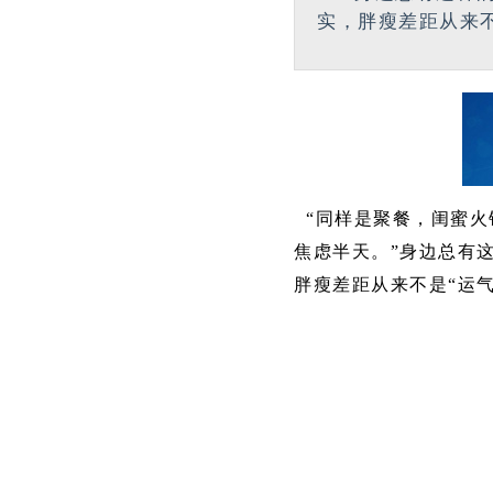
实，胖瘦差距从来
“同样是聚餐，闺蜜火
焦虑半天。”身边总有
胖瘦差距从来不是“运