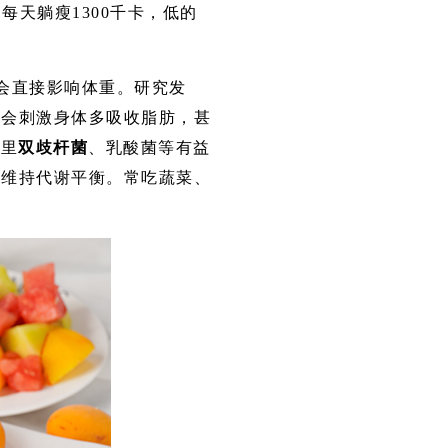
每天躺瘦1300千卡，低的
会直接影响体重。研究发
还会刺激身体多吸收脂肪，甚
道里
双歧杆菌
、乳酸菌等有益
体维持代谢平衡。常吃蔬菜、