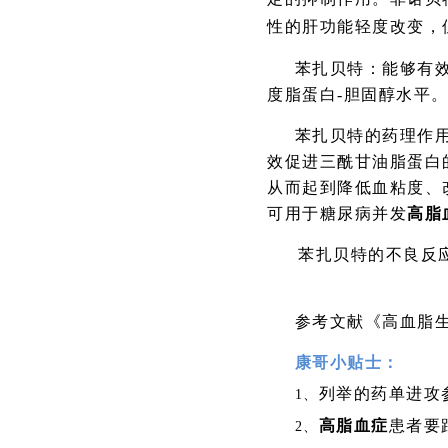
性的肝功能轻度改变，
苯扎贝特：
能够有
度脂蛋白
-
胆固醇水平
苯扎贝特的药理作
效促进三酰甘油脂蛋白
从而起到降低血粘度、
可用于糖尿病并发
高脂
苯扎贝特的不良反
参考文献《高血脂生
康哥小贴士：
列举的药单进攻
1、
高脂血症
患者要
2、