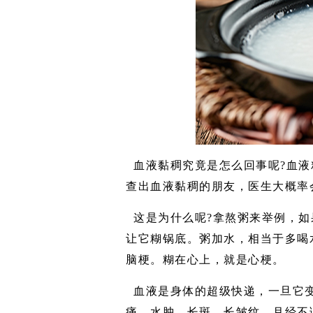
血液黏稠究竟是怎么回事呢?血
查出血液黏稠的朋友，医生大概率
这是为什么呢?拿熬粥来举例，
让它糊锅底。粥加水，相当于多喝
脑梗。糊在心上，就是心梗。
血液是身体的超级快递，一旦它变
痛，水肿，长斑，长皱纹，月经不