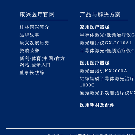
康兴医疗官网
产品与解决方案
桂林康兴简介
家用医疗器械
品牌故事
半导体激光/低频治疗仪GX
康兴发展历史
激光理疗仪GX-2010A1
资质荣誉
半导体激光/低频治疗仪GX
新利·体育(中国)官方
医用医疗器械
网站,登录入口
激光坐浴机KX2000A
董事长致辞
铝镓铟磷半导体激光治疗
1000C
氦氖激光多功能治疗仪KX-
医用耗材及配件