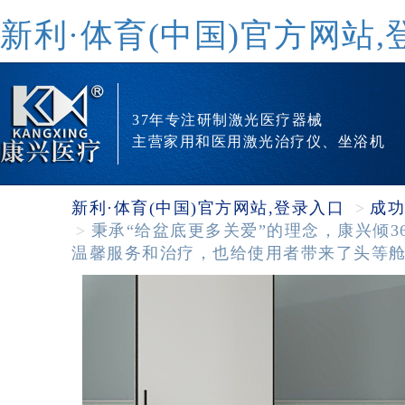
新利·体育(中国)官方网站,
37年专注研制激光医疗器械
主营家用和医用激光治疗仪、坐浴机
新利·体育(中国)官方网站,登录入口
成功
秉承“给盆底更多关爱”的理念，康兴倾
温馨服务和治疗，也给使用者带来了头等舱