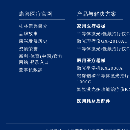
康兴医疗官网
产品与解决方案
桂林康兴简介
家用医疗器械
品牌故事
半导体激光/低频治疗仪GX
康兴发展历史
激光理疗仪GX-2010A1
资质荣誉
半导体激光/低频治疗仪GX
新利·体育(中国)官方
医用医疗器械
网站,登录入口
激光坐浴机KX2000A
董事长致辞
铝镓铟磷半导体激光治疗
1000C
氦氖激光多功能治疗仪KX-
医用耗材及配件